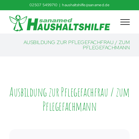
Skip
02507 5499710
|
haushaltshilfe@sanamed.de
to
content
AUSBILDUNG ZUR PFLEGEFACHFRAU / ZUM
PFLEGEFACHMANN
Ausbildung zur Pflegefachfrau / zum
Pflegefachmann