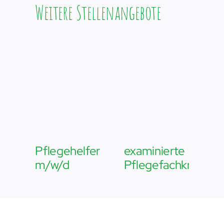
Weitere Stellenangebote
Pflegehelfer
examinierte
Pf
m/w/d
Pflegefachkraft
m