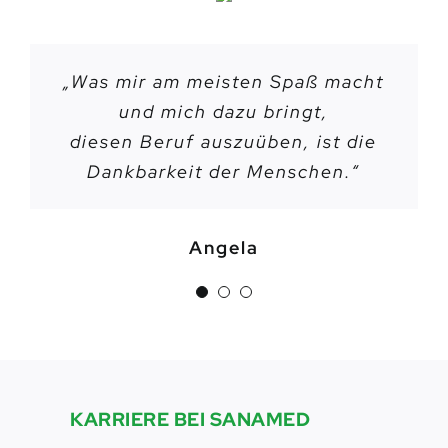
„Was mir am meisten Spaß macht
„Ich würde allen Menschen, die
„
Man fühlt sich bei Sanamed
jederzeit willkommen.
und mich dazu bringt,
die Arbeit an und
diesen Beruf auszuüben, ist die
mit Menschen lieben, Sanamed
Ich bin auch selbst nach einer
Dankbarkeit der Menschen.“
kleinen Auszeit, wieder
empfehlen.“
zurückgekommen.“
Angela
Astrid
Inga
KARRIERE BEI SANAMED